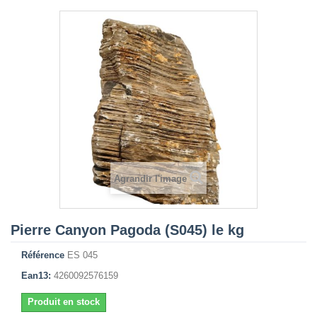
Agrandir l'image
Pierre Canyon Pagoda (S045) le kg
Référence
ES 045
Ean13:
4260092576159
Produit en stock