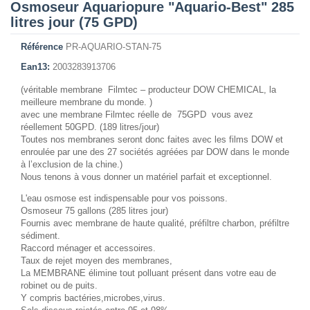
Osmoseur Aquariopure "Aquario-Best" 285
litres jour (75 GPD)
Référence
PR-AQUARIO-STAN-75
Ean13:
2003283913706
(véritable membrane Filmtec – producteur DOW CHEMICAL, la
meilleure membrane du monde. )
avec une membrane Filmtec réelle de 75GPD vous avez
réellement 50GPD. (189 litres/jour)
Toutes nos membranes seront donc faites avec les films DOW et
enroulée par une des 27 sociétés agréées par DOW dans le monde
à l’exclusion de la chine.)
Nous tenons à vous donner un matériel parfait et exceptionnel.
L'eau osmose est indispensable pour vos poissons.
Osmoseur 75 gallons (285 litres jour)
Fournis avec membrane de haute qualité, préfiltre charbon, préfiltre
sédiment.
Raccord ménager et accessoires.
Taux de rejet moyen des membranes,
La MEMBRANE élimine tout polluant présent dans votre eau de
robinet ou de puits.
Y compris bactéries,microbes,virus.