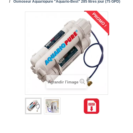
Osmoseur Aquariopure "Aquario-Best" 285 litres jour (75 GPD)
PROMO !
Agrandir l'image