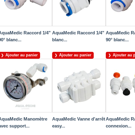
AquaMedic Raccord 1/4"
AquaMedic Raccord 1/4"
AquaMedic Ra
90° blanc...
blanc...
90° blanc...
Ajouter au panier
Ajouter au panier
Ajouter au 
AquaMedic Manomètre
AquaMedic Vanne d'arrêt
AquaMedic R
avec support...
easy...
connexion...