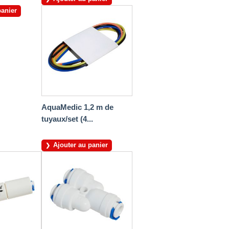
panier
AquaMedic 1,2 m de
tuyaux/set (4...
Ajouter au panier