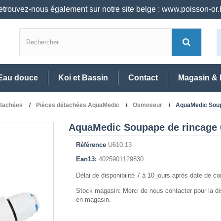
trouvez-nous également sur notre site belge : www.poisson-or
Eau douce
Koi et Bassin
Contact
Magasin & 
étachées
Pièces détachées AquaMedic
Osmoseur
AquaMedic Soupa
AquaMedic Soupape de rincage 6
Référence
U610.13
Ean13:
4025901129830
Délai de disponibilité 7 à 10 jours après date de 
Stock magasin: Merci de nous contacter pour la dis
en magasin.