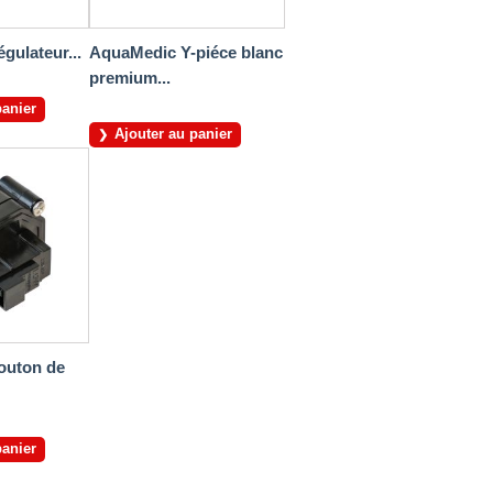
ulateur...
AquaMedic Y-piéce blanc
premium...
panier
Ajouter au panier
outon de
panier