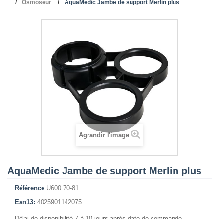
Osmoseur
AquaMedic Jambe de support Merlin plus
Agrandir l'image
AquaMedic Jambe de support Merlin plus
Référence
U600.70-81
Ean13:
4025901142075
Délai de disponibilité 7 à 10 jours après date de commande.