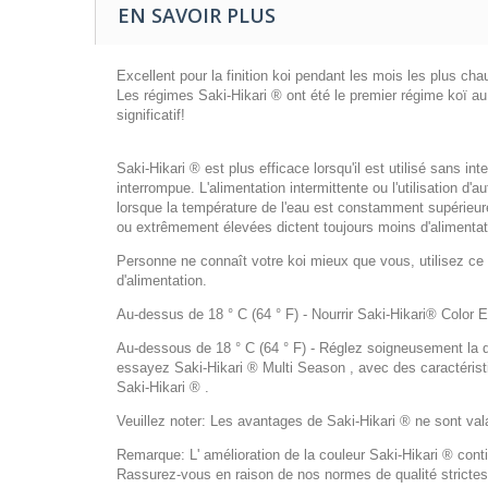
EN SAVOIR PLUS
Excellent pour la finition koi pendant les mois les plus cha
Les régimes Saki-Hikari ® ont été le premier régime koï a
significatif!
Saki-Hikari ® est plus efficace lorsqu'il est utilisé sans 
interrompue. L'alimentation intermittente ou l'utilisation 
lorsque la température de l'eau est constamment supérieure 
ou extrêmement élevées dictent toujours moins d'alimentat
Personne ne connaît votre koi mieux que vous, utilisez ce
d'alimentation.
Au-dessus de 18 ° C (64 ° F) - Nourrir Saki-Hikari® Color En
Au-dessous de 18 ° C (64 ° F) - Réglez soigneusement la qua
essayez Saki-Hikari ® Multi Season , avec des caractéristiq
Saki-Hikari ® .
Veuillez noter: Les avantages de Saki-Hikari ® ne sont val
Remarque: L' amélioration de la couleur Saki-Hikari ® cont
Rassurez-vous en raison de nos normes de qualité strictes,