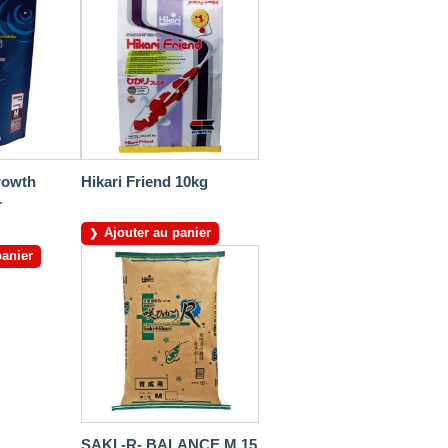
rowth
Hikari Friend 10kg
r
Ajouter au panier
panier
SAKI -R- BALANCE M 15