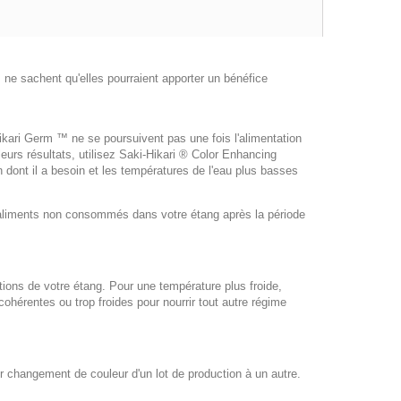
ne sachent qu'elles pourraient apporter un bénéfice
Hikari Germ ™ ne se poursuivent pas une fois l'alimentation
leurs résultats, utilisez Saki-Hikari ® Color Enhancing
n dont il a besoin et les températures de l'eau plus basses
d'aliments non consommés dans votre étang après la période
tions de votre étang. Pour une température plus froide,
ohérentes ou trop froides pour nourrir tout autre régime
r changement de couleur d'un lot de production à un autre.