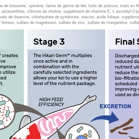
he de brasserie, spiruline, farine de germe de blé, huile de poisson, maïs en fl
, astaxanthine, chlorure de choline, supplément de vitamine E, L-ascorbyl-2-po
rate de thiamine, chlorhydrate de pyridoxine, niacine, acide folique, supplém
ferreux, sulfate de magnésium, sulfate de zinc, sulfate de manganèse, sulfat