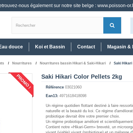
trouvez-nous également sur notre site belge : www.poisson-or
Eau douce
Koi et Bassin
Contact
Magasin & 
nts
Nourritures
Nourritures bassin Hikari & Saki-Hikari
Saki Hikari
Saki Hikari Color Pellets 2kg
PROMO !
Référence
03021060
Ean13:
4971618418098
Un régime quotidien flottant destiné à faire ressorti
naturelle et la beauté du koi. Ce régime d'améliorat
probiotique devrait être votre premier choix.
Un régime probiotique amélioré et scientifiquement
Contient notre «Hikari-Germ» breveté, un microor
vivant (viable) vivant (probiotique) et un mélange d