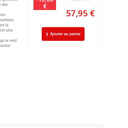
€
e des
57,95 €
ents
unitaire
ant la
ion plus
Ajouter au panier
qui le rend
 action