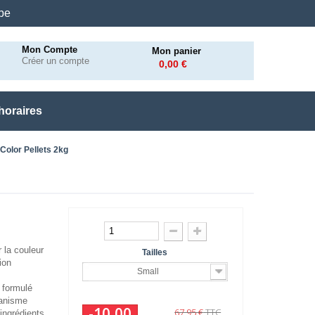
.be
Mon Compte
Mon panier
Créer un compte
0,00 €
horaires
 Color Pellets 2kg
r la couleur
Tailles
ion
Small
 formulé
ganisme
-10,00
67,95 €
TTC
'ingrédients