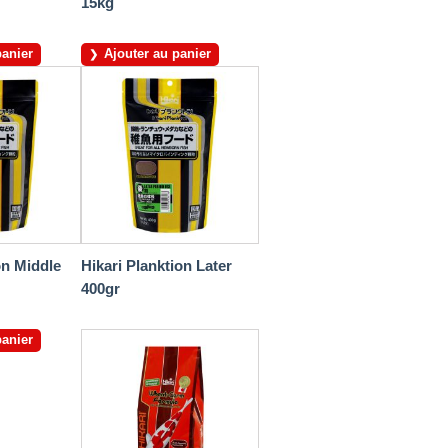
15kg
panier
Ajouter au panier
on Middle
Hikari Planktion Later
400gr
panier