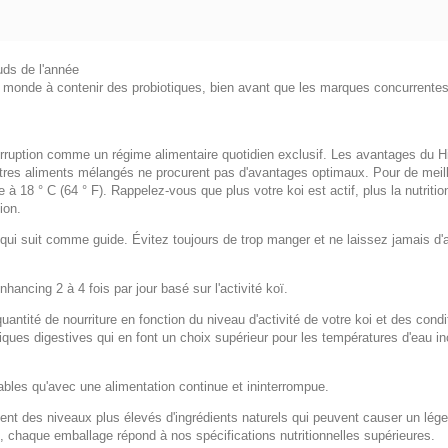
uds de l'année
u monde à contenir des probiotiques, bien avant que les marques concurrentes 
interruption comme un régime alimentaire quotidien exclusif. Les avantages du 
d'autres aliments mélangés ne procurent pas d'avantages optimaux. Pour de meil
à 18 ° C (64 ° F). Rappelez-vous que plus votre koi est actif, plus la nutritio
ion.
 qui suit comme guide. Évitez toujours de trop manger et ne laissez jamais 
hancing 2 à 4 fois par jour basé sur l'activité koï.
ntité de nourriture en fonction du niveau d'activité de votre koi et des condi
ues digestives qui en font un choix supérieur pour les températures d'eau inc
ables qu'avec une alimentation continue et ininterrompue.
ient des niveaux plus élevés d'ingrédients naturels qui peuvent causer un lége
 chaque emballage répond à nos spécifications nutritionnelles supérieures.