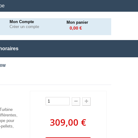
.be
Mon Compte
Mon panier
Créer un compte
0,00 €
horaires
60W
Turbine
fférentes,
309,00 €
mpe pour
pellets,