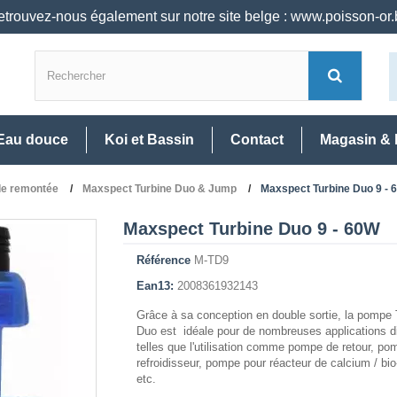
trouvez-nous également sur notre site belge : www.poisson-or
Eau douce
Koi et Bassin
Contact
Magasin & 
e remontée
Maxspect Turbine Duo & Jump
Maxspect Turbine Duo 9 - 
Maxspect Turbine Duo 9 - 60W
Référence
M-TD9
Ean13:
2008361932143
Grâce à sa conception en double sortie, la pompe 
Duo est idéale pour de nombreuses applications di
telles que l'utilisation comme pompe de retour, po
refroidisseur, pompe pour réacteur de calcium / bio-
etc.