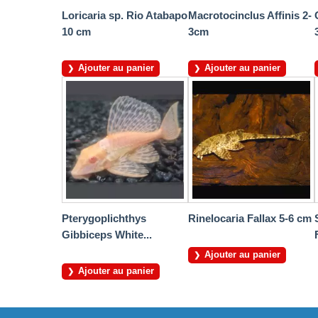
Loricaria sp. Rio Atabapo
Macrotocinclus Affinis 2-
10 cm
3cm
Ajouter au panier
Ajouter au panier
Pterygoplichthys
Rinelocaria Fallax 5-6 cm
Gibbiceps White...
Ajouter au panier
Ajouter au panier