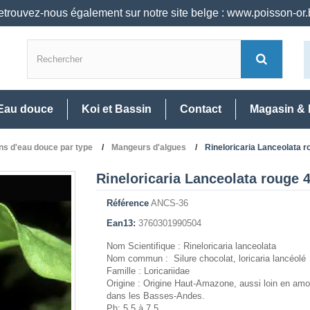
trouvez-nous également sur notre site belge : www.poisson-or
Eau douce
Koi et Bassin
Contact
Magasin & 
ns d'eau douce par type
Mangeurs d'algues
Rineloricaria Lanceolata 
Rineloricaria Lanceolata rouge 
Référence
ANCS-36
Ean13:
3760301990504
Nom Scientifique : Rineloricaria lanceolata
Nom commun : Silure chocolat, loricaria lancéolé
Famille : Loricariidae
Origine : Origine Haut-Amazone, aussi loin en amo
dans les Basses-Andes.
Ph: 5.5 à 7,5