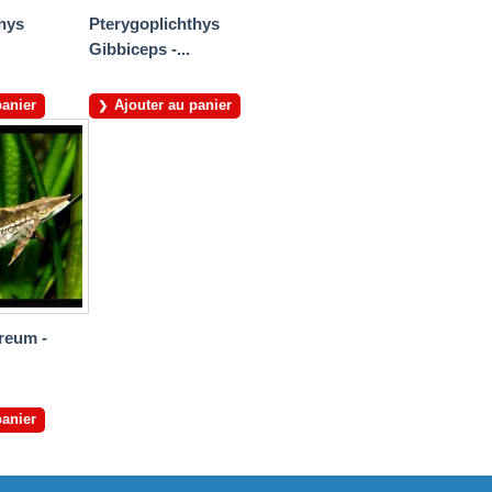
hys
Pterygoplichthys
Gibbiceps -...
panier
Ajouter au panier
reum -
panier