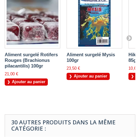
Aliment surgelé Rotifers
Aliment surgelé Mysis
Hikar
Rouges (Brachionus
100gr
85gr
pilacantilis) 100gr
23,50 €
10,60 
21,00 €
Ajouter au panier
Aj
Ajouter au panier
30 AUTRES PRODUITS DANS LA MÊME
CATÉGORIE :