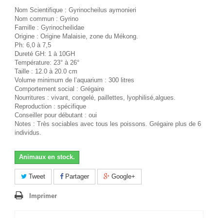
Nom Scientifique : Gyrinocheilus aymonieri
Nom commun : Gyrino
Famille : Gyrinocheilidae
Origine : Origine Malaisie, zone du Mékong.
Ph: 6,0 à 7,5
Dureté GH: 1 à 10GH
Température: 23° à 26°
Taille : 12.0 à 20.0 cm
Volume minimum de l’aquarium : 300 litres
Comportement social : Grégaire
Nourritures : vivant, congelé, paillettes, lyophilisé,algues.
Reproduction : spécifique
Conseiller pour débutant : oui
Notes : Très sociables avec tous les poissons. Grégaire plus de 6
individus.
Animaux en stock.
Tweet
Partager
Google+
Imprimer