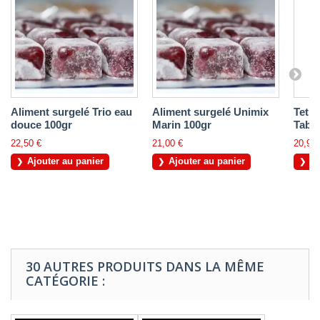
Aliment surgelé Trio eau
Aliment surgelé Unimix
Tetra
douce 100gr
Marin 100gr
Table
22,50 €
21,00 €
20,90 
Ajouter au panier
Ajouter au panier
Aj
30 AUTRES PRODUITS DANS LA MÊME
CATÉGORIE :