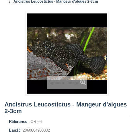
Ancistrus Leucostictus - Mangeur d'algues 2-3cm
Agrandir l'image
Ancistrus Leucostictus - Mangeur d'algues
2-3cm
Référence
LOR-66
Ean13:
2060664988302