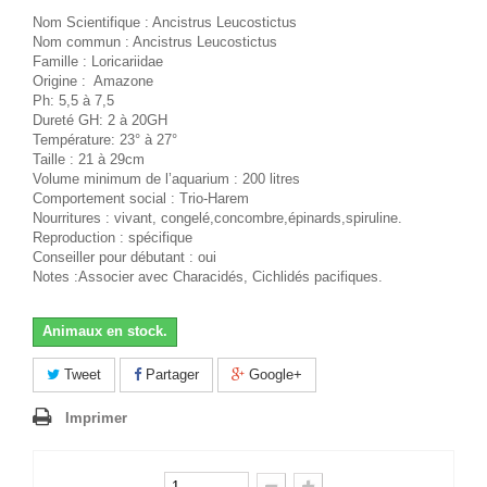
Nom Scientifique : Ancistrus Leucostictus
Nom commun : Ancistrus Leucostictus
Famille : Loricariidae
Origine : Amazone
Ph: 5,5 à 7,5
Dureté GH: 2 à 20GH
Température: 23° à 27°
Taille : 21 à 29cm
Volume minimum de l’aquarium : 200 litres
Comportement social : Trio-Harem
Nourritures : vivant, congelé,concombre,épinards,spiruline.
Reproduction : spécifique
Conseiller pour débutant : oui
Notes :Associer avec Characidés, Cichlidés pacifiques.
Animaux en stock.
Tweet
Partager
Google+
Imprimer