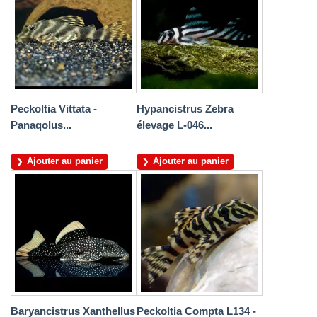
Peckoltia Vittata -
Hypancistrus Zebra
Panaqolus...
élevage L-046...
Ajouter au panier
Ajouter au panier
Baryancistrus Xanthellus
Peckoltia Compta L134 -