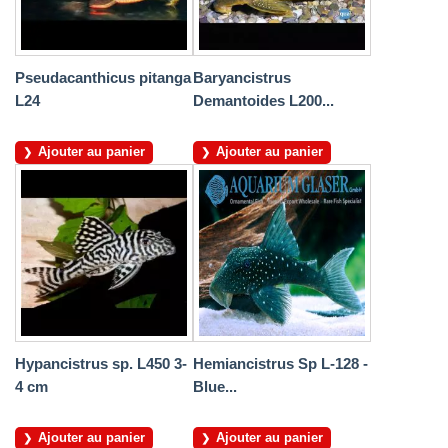
Pseudacanthicus pitanga
Baryancistrus
L24
Demantoides L200...
Ajouter au panier
Ajouter au panier
Hypancistrus sp. L450 3-
Hemiancistrus Sp L-128 -
4 cm
Blue...
Ajouter au panier
Ajouter au panier