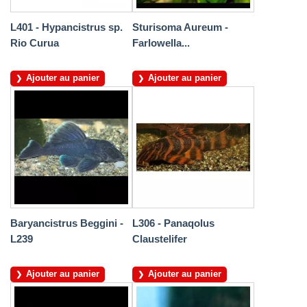
L401 - Hypancistrus sp.
Sturisoma Aureum -
Rio Curua
Farlowella...
Ajouter au panier
Ajouter au panier
Baryancistrus Beggini -
L306 - Panaqolus
L239
Claustelifer
Ajouter au panier
Ajouter au panier