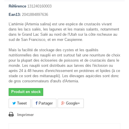
Référence
131240160003
Ean13:
2041884897636
L’artémie (Artemia salina) est une espèce de crustacés vivant
dans les lacs salés, les lagunes et les marais salants, notamment
dans le Grand Lac Salé au nord de l'Utah sur la côte rocheuse au
sud de San Francisco, et en mer Caspienne.
Mais la facilité de stockage des cystes et les qualités
nutritionnelles des nauplii en ont surtout fait une nourriture de choix
pour la plupart des écloseries de poissons et de crustacés dans le
monde. Les nauplii sont distribués aux larves dès l'éclosion ou
après 24 à 48 heures d'enrichissement en protéines et lipides (à ce
stade ce sont des métanauplii). Les élevages aquicoles sont donc
de gros consommateurs d'œufs d'Artemia.
Produit en stock
Tweet
Partager
Google+
Imprimer