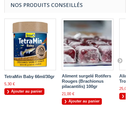
NOS PRODUITS CONSEILLÉS
Aliment surgelé Rotifers
Alime
TetraMin Baby 66ml/30gr
Rouges (Brachionus
Tropi
5,30 €
pilacantilis) 100gr
25,00 
Ajouter au panier
21,00 €
Aj
Ajouter au panier