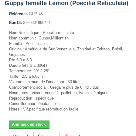
Guppy femelle Lemon (Poecilia Reticulata)
Référence
GUP-45
Ean13:
3760301990421
Nom Scientifique : Poecilia reticulata
Nom commun : Guppy,Millionfish
Famille : Poeciliidae
Origine : Amérique du Sud,Venezuela, Trinidad et Tobago, Brésil,
Guyanes.
Ph: 6,0 à 8,0
Dureté GH: 3 à 30GH
Température: 20° à 28°
Taille : 2.5 à 6.0cm
Volume minimum de l’aquarium : 50 litres
Comportement social : Grégaire plus de 6 individus
Nourritures : vivant, congelé, paillettes, lyophilisé,algues.
Reproduction : spécifique
Conseiller pour débutant : oui
Notes : Vif,pacifique reproduction facile.
Animaux en stock.