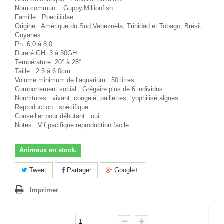
Nom commun : Guppy,Millionfish
Famille : Poeciliidae
Origine : Amérique du Sud,Venezuela, Trinidad et Tobago, Brésil,
Guyanes.
Ph: 6,0 à 8,0
Dureté GH: 3 à 30GH
Température: 20° à 28°
Taille : 2.5 à 6.0cm
Volume minimum de l’aquarium : 50 litres
Comportement social : Grégaire plus de 6 individus
Nourritures : vivant, congelé, paillettes, lyophilisé,algues.
Reproduction : spécifique
Conseiller pour débutant : oui
Notes : Vif,pacifique reproduction facile.
Animaux en stock.
Tweet
Partager
Google+
Imprimer