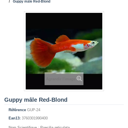
Guppy mâle Red-Blond
Agrandir l'image
Guppy mâle Red-Blond
Référence
GUP-24
Ean13:
3760301990400
Nom Scientifique : Poecilia reticulata