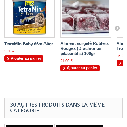
Aliment surgelé Rotifers
Alime
TetraMin Baby 66ml/30gr
Rouges (Brachionus
Tropi
5,30 €
pilacantilis) 100gr
25,00 
Ajouter au panier
21,00 €
Aj
Ajouter au panier
30 AUTRES PRODUITS DANS LA MÊME
CATÉGORIE :