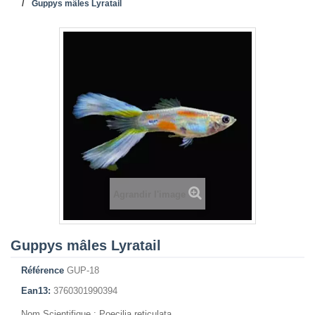
Guppys mâles Lyratail
Agrandir l'image
Guppys mâles Lyratail
Référence
GUP-18
Ean13:
3760301990394
Nom Scientifique : Poecilia reticulata