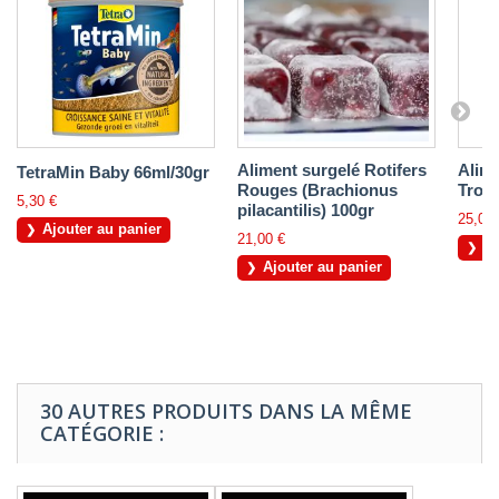
Aliment surgelé Rotifers
Alime
TetraMin Baby 66ml/30gr
Rouges (Brachionus
Tropi
5,30 €
pilacantilis) 100gr
25,00 
Ajouter au panier
21,00 €
Aj
Ajouter au panier
30 AUTRES PRODUITS DANS LA MÊME
CATÉGORIE :