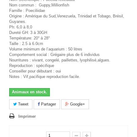
Nom commun : Guppy,Millionfish
Famille : Poeciliidae
Origine : Amérique du Sud,Venezuela, Trinidad et Tobago, Brésil,
Guyanes.
Ph: 6,0 à 8,0
Dureté GH: 3 à 30GH
Température: 20° à 28°
Taille : 2.5 à 6.0cm
Volume minimum de l’aquarium : 50 litres
Comportement social : Grégaire plus de 6 individus
Nourritures : vivant, congelé, paillettes, lyophilisé,algues.
Reproduction : spécifique
Conseiller pour débutant : oui
Notes : Vif,pacifique reproduction facile.
Animaux en stock.
Tweet
Partager
Google+
Imprimer