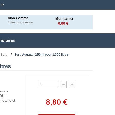
.be
Mon Compte
Mon panier
Créer un compte
0,00 €
horaires
 Sera
Sera Aquatan 250ml pour 1.000 litres
itres
issons
édiat
8,80 €
 le zinc et