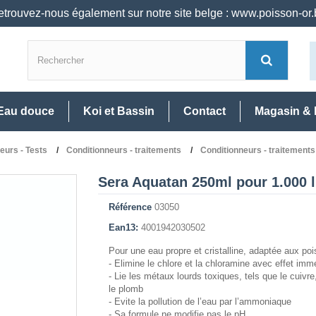
trouvez-nous également sur notre site belge : www.poisson-or
Eau douce
Koi et Bassin
Contact
Magasin & 
neurs - Tests
Conditionneurs - traitements
Conditionneurs - traitements
Sera Aquatan 250ml pour 1.000 l
Référence
03050
Ean13:
4001942030502
Pour une eau propre et cristalline, adaptée aux po
- Elimine le chlore et la chloramine avec effet imm
- Lie les métaux lourds toxiques, tels que le cuivre,
le plomb
- Evite la pollution de l’eau par l’ammoniaque
- Sa formule ne modifie pas le pH