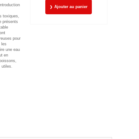
introduction
Ajouter au panier
 toxiques,
e présents
table
ont
reuses pour
 les
ire une eau
ut en
 poissons,
 utiles.