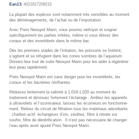
Ean13:
4021827208215
La plupart des espèces sont notamment très sensibles au moment
des déménagements, de l’achat ou de l’importation.
Avec Preis Neospot Marin, vous pourrez nettoyer et soigner
spécifiquement les parties irritées, même si vous élevez des
coraux et des invertébrés dans le même bac.
Dès les premiers stades de l’irritation, les poissons se frottent,
s’agitent et se réfu­gient dans les zones sombres de l’aqua­rium.
Donnez-leur tout de suite Neospot Marin pour les aider à régénérer
leur peau rapidement.
Preis Neospot Marin est sans danger pour les invertébrés, les
coraux et les bactéries nitrifiantes.
Réduisez lentement la salinité à 1,018-1,020 au moment du
traitement et diminuez fortement l’éclairage . Arrêtez les appareils
à ultraviolets et l’ozonisateur, laissez les écumeurs en fonc­tion­ne­
ment. Retirez du circuit de filtration tous les maté­riaux adsorbants
: charbon actif, échan­geurs d’ion, zéolites, filtre à nitrate sur
soufre, filtre de dénitrification. Il n’est pas nécessaire de changer
l’eau après avoir ajouté Preis Neospot Marin.