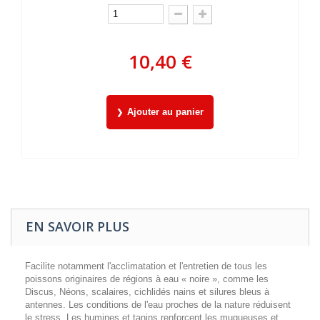
10,40 €
Ajouter au panier
EN SAVOIR PLUS
Facilite notamment l'acclimatation et l'entretien de tous les
poissons originaires de régions à eau « noire », comme les
Discus, Néons, scalaires, cichlidés nains et silures bleus à
antennes. Les conditions de l'eau proches de la nature réduisent
le stress. Les humines et tanins renforcent les muqueuses et