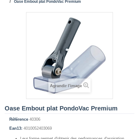
Oase Embout plat PondoVac Premium
Agrandir l'image
Oase Embout plat PondoVac Premium
Référence
40306
Ean13:
4010052403069
Leur forme permet d'obtenir des performances d'aspiration