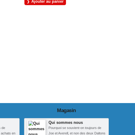
Ajouter au panier
Magasin
Qui sommes nous
s de
Pourquoi se souvient-on toujours de
 achats en
Joe et Averell, et non des deux Daltons