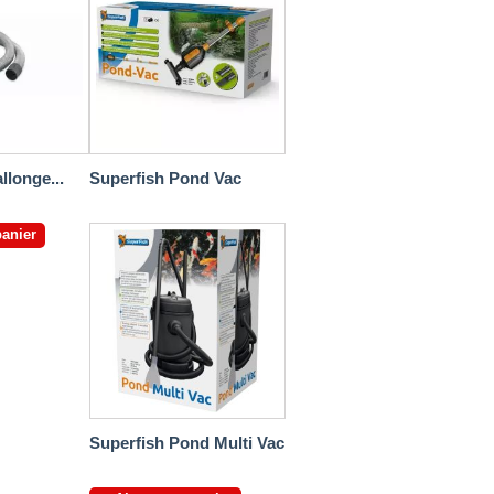
llonge...
Superfish Pond Vac
panier
Superfish Pond Multi Vac