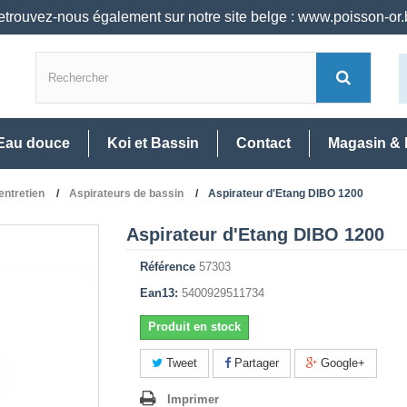
trouvez-nous également sur notre site belge : www.poisson-or
Eau douce
Koi et Bassin
Contact
Magasin & 
entretien
Aspirateurs de bassin
Aspirateur d'Etang DIBO 1200
Aspirateur d'Etang DIBO 1200
Référence
57303
Ean13:
5400929511734
Produit en stock
Tweet
Partager
Google+
Imprimer