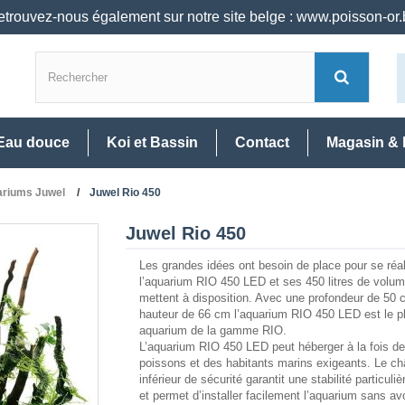
trouvez-nous également sur notre site belge : www.poisson-or
Eau douce
Koi et Bassin
Contact
Magasin & 
riums Juwel
Juwel Rio 450
Juwel Rio 450
Les grandes idées ont besoin de place pour se réal
l’aquarium RIO 450 LED et ses 450 litres de volum
mettent à disposition. Avec une profondeur de 50 
hauteur de 66 cm l’aquarium RIO 450 LED est le p
aquarium de la gamme RIO.
L’aquarium RIO 450 LED peut héberger à la fois d
poissons et des habitants marins exigeants. Le ch
inférieur de sécurité garantit une stabilité particul
et permet d’installer facilement l’aquarium sans avoi