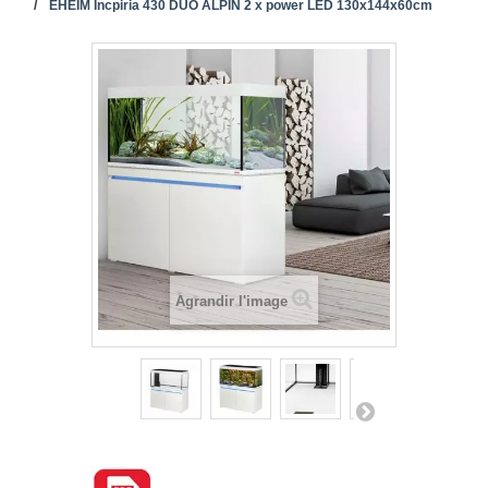
EHEIM Incpiria 430 DUO ALPIN 2 x power LED 130x144x60cm
Agrandir l'image