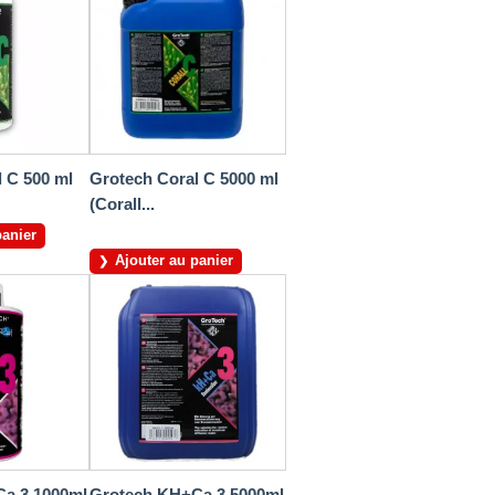
 C 500 ml
Grotech Coral C 5000 ml
(Corall...
panier
Ajouter au panier
a 3 1000ml
Grotech KH+Ca 3 5000ml