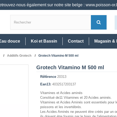
trouvez-nous également sur notre site belge : www.poisson-or
Eau douce
Koi et Bassin
Contact
Magasin & 
Additifs Grotech
Grotech Vitamino M 500 ml
Grotech Vitamino M 500 ml
Référence
20313
Ean13:
4032517203137
Vitamines et Acides aminés
Constitué de11 Vitamines et 20 Acides aminés.
Vitamines et Acides Aminés sont essentiels pour l
poissons et les invertébrés.
Les Acides Aminés ne peuvent étre créés par un o
ils doivent étre fournis par le biais de l'alimentation