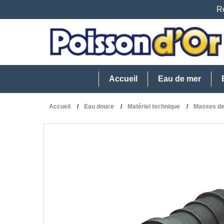
Re
Accueil
Eau de mer
Accueil
Eau douce
Matériel technique
Masses de 