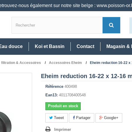
trouvez-nous également sur notre site belge : www.poisson-or
Eau douce
Koi et Bassin
Contact
Magasin & 
filtration & Accessoires
Accessoires Eheim
Eheim reduction 16-22 x
Eheim reduction 16-22 x 12-16
Référence
400498
Ean13:
4011708400548
Produit en stock
Tweet
Partager
Google+
Imprimer