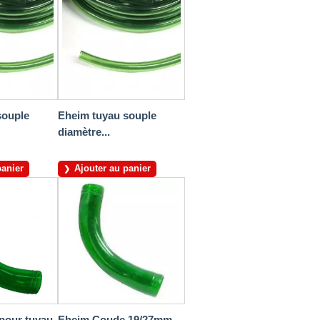
souple
Eheim tuyau souple
diamètre...
panier
Ajouter au panier
pour tuyau
Eheim Coude 19/27mm