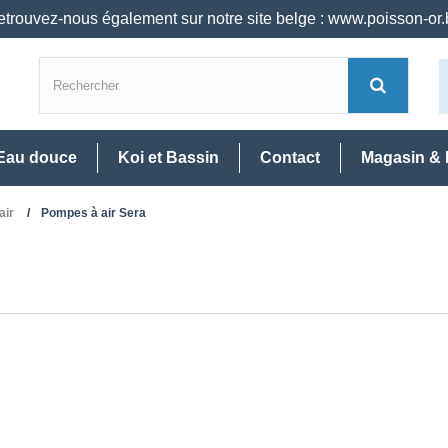
trouvez-nous également sur notre site belge : www.poisson-or
Eau douce
Koi et Bassin
Contact
Magasin & 
air
Pompes à air Sera