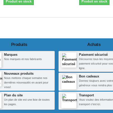
Produit en stock
Produit en stock
Produits
Achats
Marques
Paiement sécurisé
Nos marques et nos fabricants
Découvrez tous les moyen
paiement sécurisé pour vos
ligne.
Nouveaux produits
Bon cadeaux
Nous mettons chaque semaine nos
Donnez toujours avec votre
dernières nouveautés en avant pour
généreux vous rendra plus 
vous!
Plan du site
Transport
Un plan de site est une liste de toutes
Vous voulez des information
les pages.
transport c'est ici.