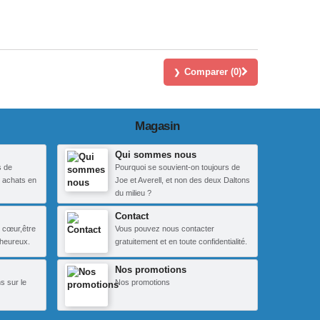
Comparer (
0
)
Magasin
Qui sommes nous
s de
Pourquoi se souvient-on toujours de
 achats en
Joe et Averell, et non des deux Daltons
du milieu ?
Contact
 cœur,être
Vous pouvez nous contacter
heureux.
gratuitement et en toute confidentialité.
Nos promotions
s sur le
Nos promotions