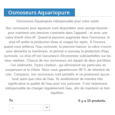
Osmoseurs Aquariopure
Osmoseurs Aquariopure indispensable pour votre santé
Nos
osmoseurs
pour aquarium sont disponibles avec pompe booster -
pour maintenir une pression constante dans l'appareil - et avec une
valve d'arrêt
shut
-off. Quand la pression augmente dans
l'osmoseur
, le
shut
-off arrête la production d'eau et stoppe les rejets. À l'inverse,
quand vous prélevez l'eau
osmosée
, la pression baisse, la valve s'ouvre
pour alimenter la membrane, et permet à nouveau la production d'eau
osmosée
. Le
shut
-off est l'assurance d'économies substantielles sur les
eaux rejetées. Chacun de nos
osmoseurs
est équipé de deux pré-filtres
- l'un sédiments, l'autre charbon - qui élimineront les particules en
suspension et le chlore. Nous vous garantissons 98 % de rétention de
sels. Compacts, nos
osmoseurs
sont portatifs et ne produisent aucun
bruit autre que celui de l'eau. Ils amélioreront de manière très
significative la qualité de l'eau pour vos poissons. Il est néanmoins
indispensable de changer régulièrement l'eau, afin de maintenir un bon
équilibre.
Tri
Il y a 15 produits.
--