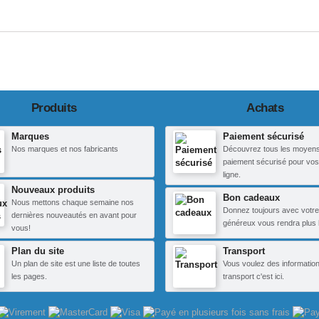
Produits
Achats
Marques
Paiement sécurisé
Nos marques et nos fabricants
Découvrez tous les moyen
paiement sécurisé pour vos
ligne.
Nouveaux produits
Bon cadeaux
Nous mettons chaque semaine nos
Donnez toujours avec votre
dernières nouveautés en avant pour
généreux vous rendra plus 
vous!
Plan du site
Transport
Un plan de site est une liste de toutes
Vous voulez des information
les pages.
transport c'est ici.