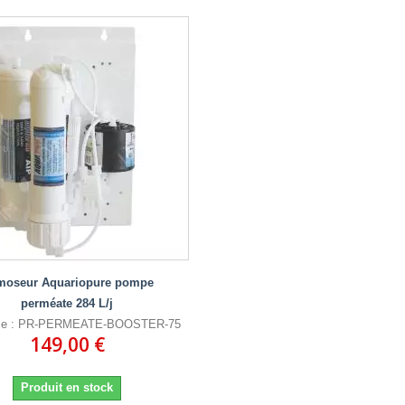
moseur Aquariopure pompe
perméate 284 L/j
nce : PR-PERMEATE-BOOSTER-75
149,00 €
Produit en stock