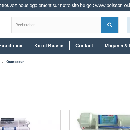
trouvez-nous également sur notre site belge : www.poisson-or
Eau douce
Koi et Bassin
Contact
Magasin & 
Osmoseur