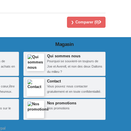
Comparer (
0
)
Magasin
Qui sommes nous
s de
Pourquoi se souvient-on toujours de
 achats en
Joe et Averell, et non des deux Daltons
du milieu ?
Contact
 cœur,être
Vous pouvez nous contacter
heureux.
gratuitement et en toute confidentialité.
Nos promotions
s sur le
Nos promotions