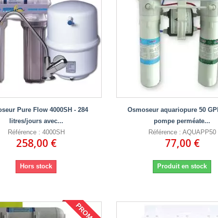
seur Pure Flow 4000SH - 284
Osmoseur aquariopure 50 GP
litres/jours avec...
pompe perméate...
Référence : 4000SH
Référence : AQUAPP50
258,00 €
77,00 €
Hors stock
Produit en stock
PROMO !