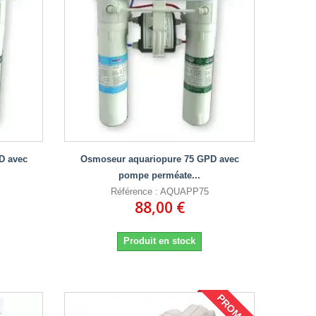
D avec
Osmoseur aquariopure 75 GPD avec
pompe perméate...
Référence : AQUAPP75
88,00 €
Produit en stock
PROMO !