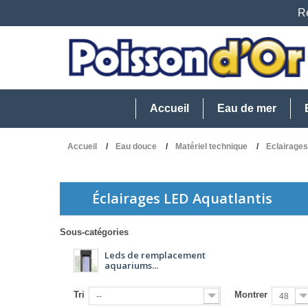
Re
Accueil
Eau de mer
Accueil
Eau douce
Matériel technique
Eclairage
Éclairages LED Aquatlantis
Sous-catégories
Leds de remplacement
aquariums...
Tri
Montrer
--
48