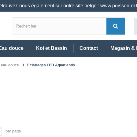
trouvez-nous également sur notre site belge : www.poisson-or
Eau douce
Koi et Bassin
Contact
Magasin & 
s eau douce
Éclairages LED Aquatlantis
par page