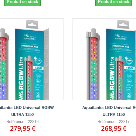
Produit en stock
Produit en stock
tlantis LED Universal RGBW
Aquatlantis LED Universal
ULTRA 1350
ULTRA 1150
Référence : 22218
Référence : 22217
279,95 €
268,95 €