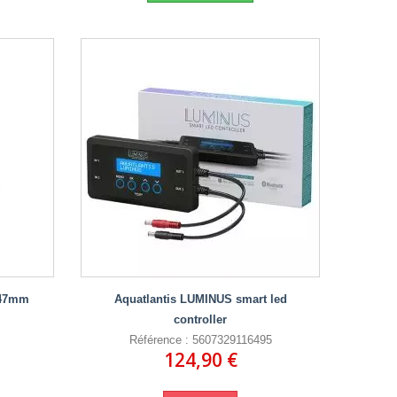
047mm
Aquatlantis LUMINUS smart led
controller
Référence : 5607329116495
124,90 €