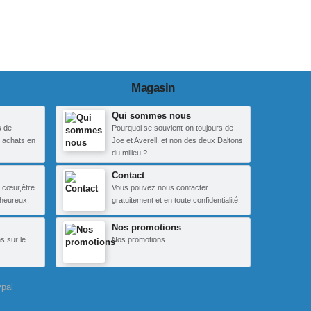
Magasin
Qui sommes nous
s de
Pourquoi se souvient-on toujours de
 achats en
Joe et Averell, et non des deux Daltons
du milieu ?
Contact
 cœur,être
Vous pouvez nous contacter
heureux.
gratuitement et en toute confidentialité.
Nos promotions
s sur le
Nos promotions