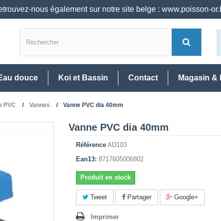
trouvez-nous également sur notre site belge : www.poisson-or
Eau douce
Koi et Bassin
Contact
Magasin & 
ie PVC
Vannes
Vanne PVC dia 40mm
Vanne PVC dia 40mm
Référence
AD103
Ean13:
8717605006802
Produit en stock
Tweet
Partager
Google+
Imprimer