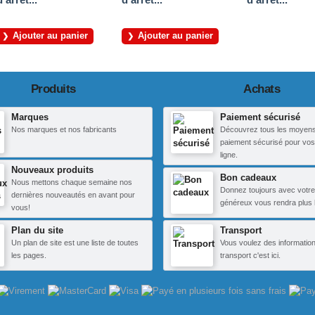
Ajouter au panier
Ajouter au panier
Produits
Achats
Marques
Paiement sécurisé
Nos marques et nos fabricants
Découvrez tous les moyen
paiement sécurisé pour vos
ligne.
Nouveaux produits
Bon cadeaux
Nous mettons chaque semaine nos
Donnez toujours avec votre
dernières nouveautés en avant pour
généreux vous rendra plus 
vous!
Plan du site
Transport
Un plan de site est une liste de toutes
Vous voulez des information
les pages.
transport c'est ici.