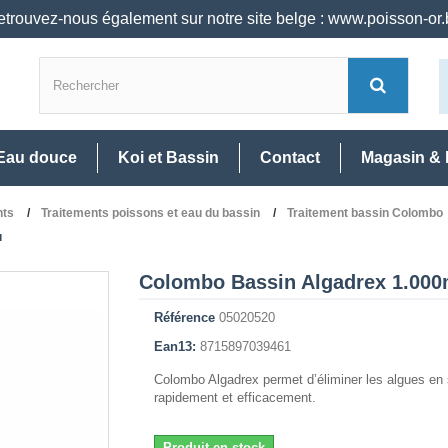
trouvez-nous également sur notre site belge : www.poisson-or
Eau douce
Koi et Bassin
Contact
Magasin & 
nts
Traitements poissons et eau du bassin
Traitement bassin Colombo
u
Colombo Bassin Algadrex 1.000ml
Référence
05020520
Ean13:
8715897039461
Colombo Algadrex permet d’éliminer les algues en
rapidement et efficacement.
Produit en stock