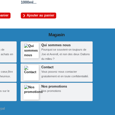
1000ml...
panier
Ajouter au panier
Magasin
Qui sommes nous
s de
Pourquoi se souvient-on toujours de
 achats en
Joe et Averell, et non des deux Daltons
du milieu ?
Contact
 cœur,être
Vous pouvez nous contacter
heureux.
gratuitement et en toute confidentialité.
Nos promotions
s sur le
Nos promotions