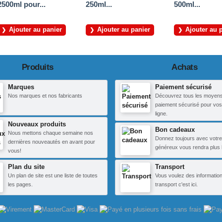
2500ml pour...
250ml...
500ml...
Ajouter au panier
Ajouter au panier
Ajouter au 
Produits
Achats
Marques
Paiement sécurisé
Nos marques et nos fabricants
Découvrez tous les moyen
paiement sécurisé pour vos
ligne.
Nouveaux produits
Bon cadeaux
Nous mettons chaque semaine nos
Donnez toujours avec votre
dernières nouveautés en avant pour
généreux vous rendra plus 
vous!
Plan du site
Transport
Un plan de site est une liste de toutes
Vous voulez des information
les pages.
transport c'est ici.