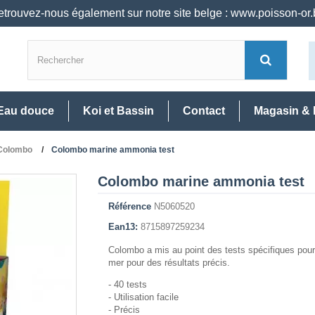
trouvez-nous également sur notre site belge : www.poisson-or
Eau douce
Koi et Bassin
Contact
Magasin & 
 Colombo
Colombo marine ammonia test
Colombo marine ammonia test
Référence
N5060520
Ean13:
8715897259234
Colombo a mis au point des tests spécifiques pour
mer pour des résultats précis.
- 40 tests
- Utilisation facile
- Précis