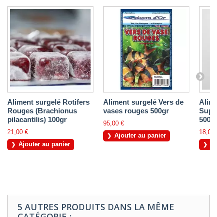
Aliment surgelé Rotifers
Aliment surgelé Vers de
Alime
Rouges (Brachionus
vases rouges 500gr
Supe
pilacantilis) 100gr
500gr
95,00 €
21,00 €
18,00 
Ajouter au panier
Ajouter au panier
Aj
5 AUTRES PRODUITS DANS LA MÊME
CATÉGORIE :