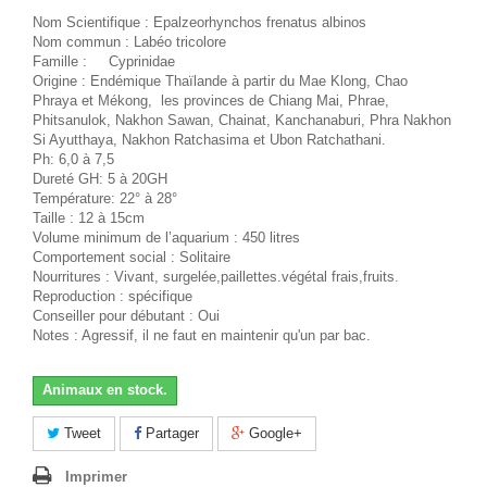
Nom Scientifique : Epalzeorhynchos frenatus albinos
Nom commun : Labéo tricolore
Famille : Cyprinidae
Origine : Endémique Thaïlande à partir du Mae Klong, Chao
Phraya et Mékong, les provinces de Chiang Mai, Phrae,
Phitsanulok, Nakhon Sawan, Chainat, Kanchanaburi, Phra Nakhon
Si Ayutthaya, Nakhon Ratchasima et Ubon Ratchathani.
Ph: 6,0 à 7,5
Dureté GH: 5 à 20GH
Température: 22° à 28°
Taille : 12 à 15cm
Volume minimum de l’aquarium : 450 litres
Comportement social : Solitaire
Nourritures : Vivant, surgelée,paillettes.végétal frais,fruits.
Reproduction : spécifique
Conseiller pour débutant : Oui
Notes : Agressif, il ne faut en maintenir qu'un par bac.
Animaux en stock.
Tweet
Partager
Google+
Imprimer