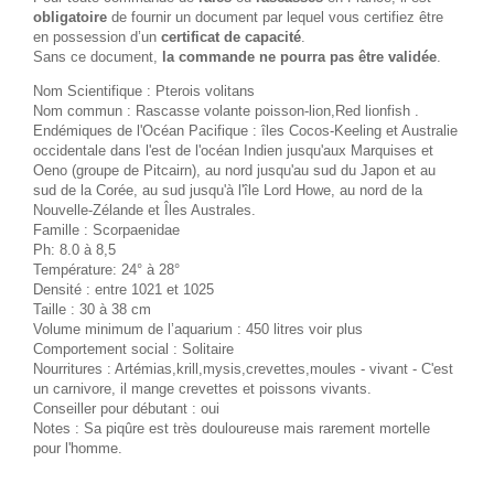
obligatoire
de fournir un document par lequel vous certifiez être
en possession d’un
certificat de capacité
.
Sans ce document,
la commande ne pourra pas être validée
.
Nom Scientifique : Pterois volitans
Nom commun : Rascasse volante poisson-lion,Red lionfish .
Endémiques de l'Océan Pacifique : îles Cocos-Keeling et Australie
occidentale dans l'est de l'océan Indien jusqu'aux Marquises et
Oeno (groupe de Pitcairn), au nord jusqu'au sud du Japon et au
sud de la Corée, au sud jusqu'à l'île Lord Howe, au nord de la
Nouvelle-Zélande et Îles Australes.
Famille : Scorpaenidae
Ph: 8.0 à 8,5
Température: 24° à 28°
Densité : entre 1021 et 1025
Taille : 30 à 38 cm
Volume minimum de l’aquarium : 450 litres voir plus
Comportement social : Solitaire
Nourritures : Artémias,krill,mysis,crevettes,moules - vivant - C'est
un carnivore, il mange crevettes et poissons vivants.
Conseiller pour débutant : oui
Notes : Sa piqûre est très douloureuse mais rarement mortelle
pour l'homme.