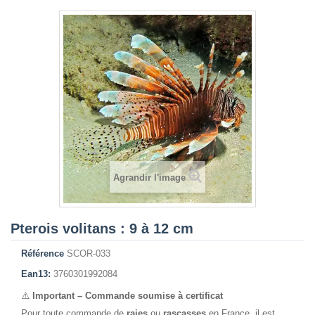
Agrandir l'image
Pterois volitans : 9 à 12 cm
Référence
SCOR-033
Ean13:
3760301992084
⚠️
Important – Commande soumise à certificat
Pour toute commande de
raies
ou
rascasses
en France, il est