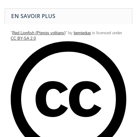
EN SAVOIR PLUS
"
Red Lionfish (Pterois volitans)
" by
berniedup
is licensed under
CC BY-SA 2.0