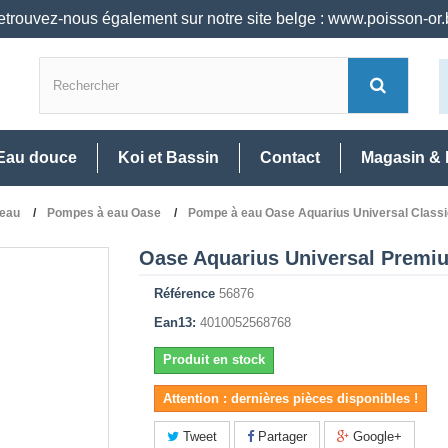
trouvez-nous également sur notre site belge : www.poisson-or
Eau douce
Koi et Bassin
Contact
Magasin & 
eau
Pompes à eau Oase
Pompe à eau Oase Aquarius Universal Classi
Oase Aquarius Universal Premi
Référence
56876
Ean13:
4010052568768
Produit en stock
Attention : dernières pièces disponibles !
Tweet
Partager
Google+