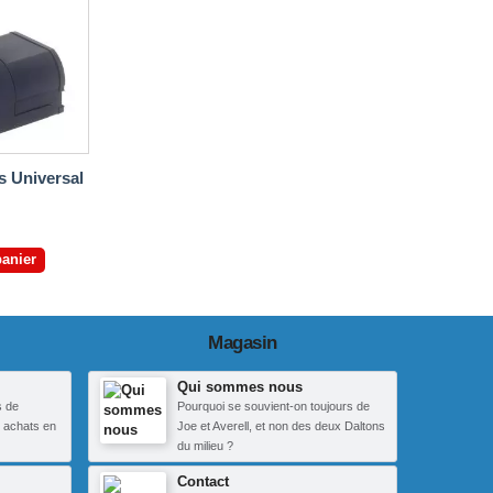
s Universal
panier
Magasin
Qui sommes nous
s de
Pourquoi se souvient-on toujours de
 achats en
Joe et Averell, et non des deux Daltons
du milieu ?
Contact