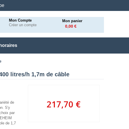
.be
Mon Compte
Mon panier
Créer un compte
0,00 €
horaires
e
00 litres/h 1,7m de câble
217,70 €
riété de
on. S'y
 choix par
. EHEIM
ble de 1,7