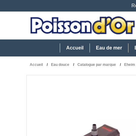
Re
Accueil
Eau de mer
Accueil
Eau douce
Catalogue par marque
Eheim