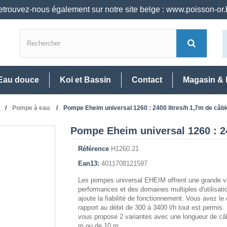
trouvez-nous également sur notre site belge : www.poisson-or
Eau douce
Koi et Bassin
Contact
Magasin & 
Pompe à eau
Pompe Eheim universal 1260 : 2400 litres/h 1,7m de câbl
Pompe Eheim universal 1260 : 24
Référence
H1260.21
Ean13:
4011708121597
Les pompes universal EHEIM offrent une grande va
performances et des domaines multiples d'utilisati
ajoute la fiabilité de fonctionnement. Vous avez le
rapport au débit de 300 à 3400 l/h tout est permis
vous propose 2 variantes avec une longueur de câ
m ou de 10 m.