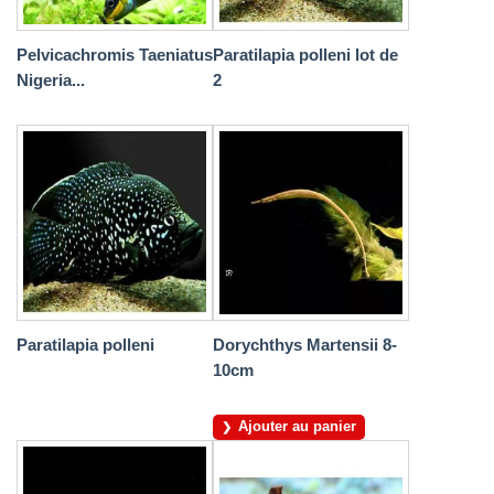
Pelvicachromis Taeniatus
Paratilapia polleni lot de
Nigeria...
2
Paratilapia polleni
Dorychthys Martensii 8-
10cm
Ajouter au panier