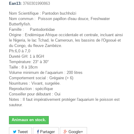
Ean13:
3760301990863
Nom Scientifique : Pantodon buchholzi
Nom commun : Poisson papillon d'eau douce, Freshwater
Butterflyfish.
Famille : Pantodontidae
Origine : Endémique Afrique occidentale et centrale, incluant ainsi
le Nigeria, le lac Tchad, le Cameroun, les bassins de l'Ogooué et
du Congo, du fleuve Zambèze.
Ph:6,0 à 7,0
Dureté GH: 1 à 8GH
Température: 23° à 30°
Taille : 8 à 18cm
Volume minimum de l’aquarium : 200 litres
Comportement social : Grégaire (> 6)
Nourritures : Vivant, surgelée.
Reproduction : spécifique
Conseiller pour débutant : Oui
Notes : Il faut impérativement protéger l'aquarium le poisson est
sauteur.
Animaux en stock.
Tweet
Partager
Google+