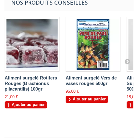
NOS PRODUITS CONSEILLÉS
Aliment surgelé Rotifers
Aliment surgelé Vers de
Alime
Rouges (Brachionus
vases rouges 500gr
Supe
pilacantilis) 100gr
500gr
95,00 €
21,00 €
18,00 
Ajouter au panier
Ajouter au panier
Aj