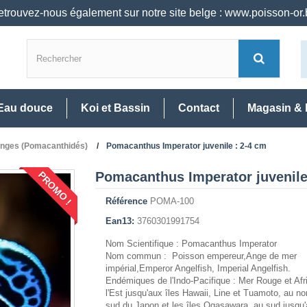
trouvez-nous également sur notre site belge : www.poisson-or
Eau douce
Koi et Bassin
Contact
Magasin & 
nges (Pomacanthidés)
Pomacanthus Imperator juvenile : 2-4 cm
Pomacanthus Imperator juvenile
PROMO !
Référence
POMA-100
Ean13:
3760301991754
Nom Scientifique : Pomacanthus Imperator
Nom commun : Poisson empereur,Ange de mer
impérial,Emperor Angelfish, Imperial Angelfish.
Endémiques de l'Indo-Pacifique : Mer Rouge et Afr
l'Est jusqu'aux îles Hawaii, Line et Tuamoto, au no
sud du Japon et les îles Ogasawara, au sud jusqu'