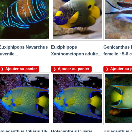
Euxiphipops Navarchus
Euxiphipops
Genicanthus 
juvenile...
Xanthometopon adulte...
femelle : 5-6 
Ajouter au panier
Ajouter au panier
Ajouter au 
Holacanthus Ciliaris 10-
Holacanthus Ciliaris
Holacanthus C