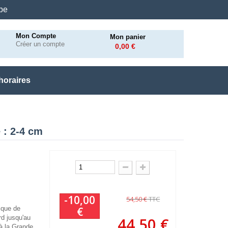
.be
Mon Compte
Mon panier
Créer un compte
0,00 €
horaires
 : 2-4 cm
-10,00
54,50 €
TTC
ique de
€
rd jusqu'au
44,50 €
à la Grande