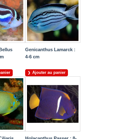
Bellus
Genicanthus Lamarck :
cm
4-6 cm
panier
Ajouter au panier
iliaris
Holacanthus Passer : 8-