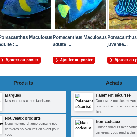
Pomacanthus Maculosus
Pomacanthus Maculosus
Pomacanthus
adulte :...
adulte :...
juvenile...
Ajouter au panier
Ajouter au panier
Ajouter au 
Produits
Achats
Marques
Paiement sécurisé
Nos marques et nos fabricants
Découvrez tous les moyen
paiement sécurisé pour vos
ligne.
Nouveaux produits
Bon cadeaux
Nous mettons chaque semaine nos
Donnez toujours avec votre
dernières nouveautés en avant pour
généreux vous rendra plus 
vous!