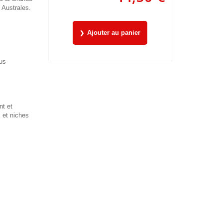
s Australes.
Ajouter au panier
lus
nt et
s et niches