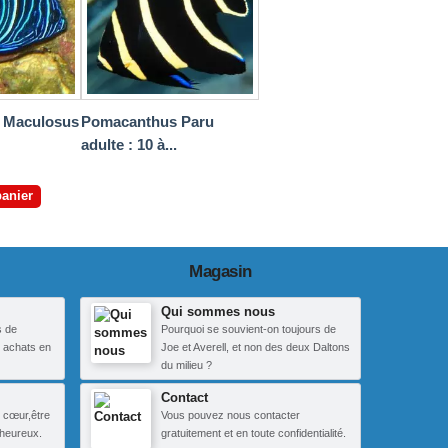
 Maculosus
Pomacanthus Paru
adulte : 10 à...
panier
Magasin
Qui sommes nous
s de
Pourquoi se souvient-on toujours de
 achats en
Joe et Averell, et non des deux Daltons
du milieu ?
Contact
 cœur,être
Vous pouvez nous contacter
heureux.
gratuitement et en toute confidentialité.