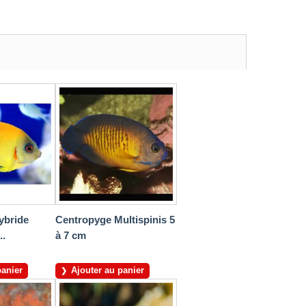
ybride
Centropyge Multispinis 5
..
à 7 cm
panier
Ajouter au panier