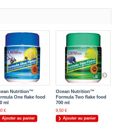
ean Nutrition™
Ocean Nutrition™
Ocean Nu
rmula One flake food
Formula Two flake food
reef flake
0 ml
700 ml
9,50 €
50 €
9,50 €
Ajouter
Ajouter au panier
Ajouter au panier