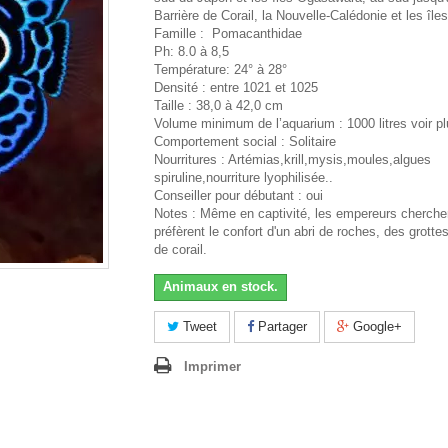
Barrière de Corail, la Nouvelle-Calédonie et les île
Famille : Pomacanthidae
Ph: 8.0 à 8,5
Température: 24° à 28°
Densité : entre 1021 et 1025
Taille : 38,0 à 42,0 cm
Volume minimum de l’aquarium : 1000 litres voir p
Comportement social : Solitaire
Nourritures : Artémias,krill,mysis,moules,algues
spiruline,nourriture lyophilisée..
Conseiller pour débutant : oui
Notes : Même en captivité, les empereurs cherche
préfèrent le confort d'un abri de roches, des grotte
de corail.
Animaux en stock.
Tweet
Partager
Google+
Imprimer