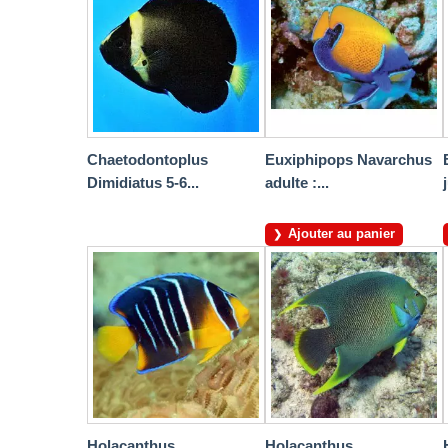
Chaetodontoplus
Euxiphipops Navarchus
Dimidiatus 5-6...
adulte :...
Ajouter au panier
Holacanthus
Holacanthus