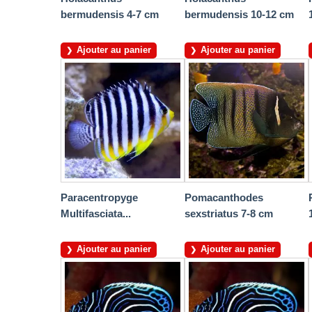
bermudensis 4-7 cm
bermudensis 10-12 cm
Ajouter au panier
Ajouter au panier
Paracentropyge
Pomacanthodes
Multifasciata...
sexstriatus 7-8 cm
Ajouter au panier
Ajouter au panier