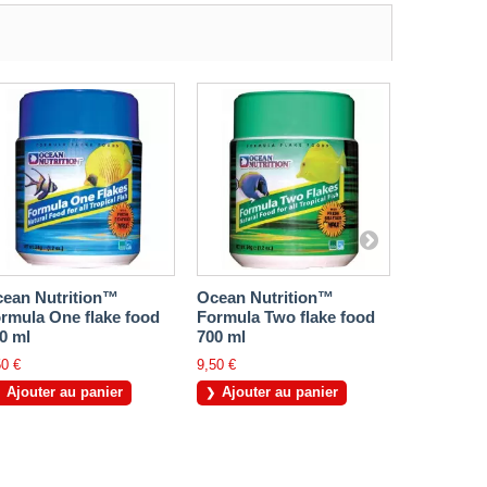
ean Nutrition™
Ocean Nutrition™
Ocean Nu
rmula One flake food
Formula Two flake food
reef flake
0 ml
700 ml
9,50 €
50 €
9,50 €
Ajouter
Ajouter au panier
Ajouter au panier