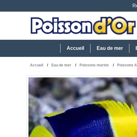
Re
Accueil
Eau de mer
Accueil
Eau de mer
Poissons marins
Poissons A