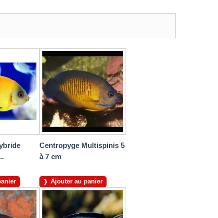
ybride
Centropyge Multispinis 5
..
à 7 cm
panier
Ajouter au panier