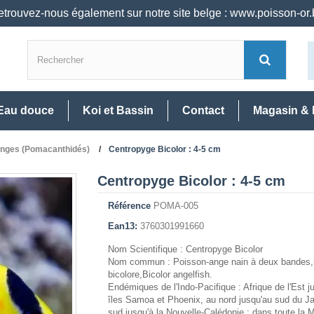
trouvez-nous également sur notre site belge : www.poisson-or
Eau douce
Koi et Bassin
Contact
Magasin & 
nges (Pomacanthidés)
Centropyge Bicolor : 4-5 cm
Centropyge Bicolor : 4-5 cm
Référence
POMA-005
Ean13:
3760301991660
Nom Scientifique : Centropyge Bicolor
Nom commun : Poisson-ange nain à deux bandes,
bicolore,Bicolor angelfish.
Endémiques de l'Indo-Pacifique : Afrique de l'Est j
îles Samoa et Phoenix, au nord jusqu'au sud du J
sud jusqu'à la Nouvelle-Calédonie ; dans toute la 