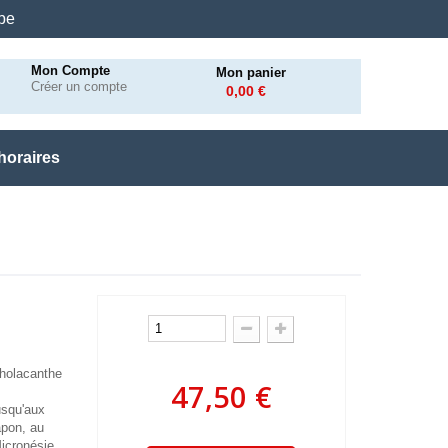
.be
Mon Compte
Mon panier
Créer un compte
0,00 €
horaires
holacanthe
47,50 €
usqu'aux
apon, au
Micronésie.