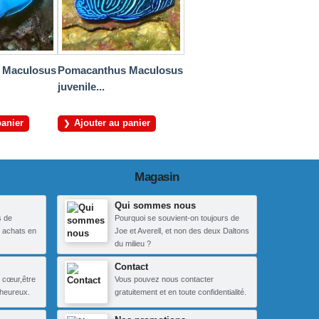
 Maculosus
Pomacanthus Maculosus
juvenile...
panier
Ajouter au panier
Magasin
Qui sommes nous
s de
Pourquoi se souvient-on toujours de
 achats en
Joe et Averell, et non des deux Daltons
du milieu ?
Contact
 cœur,être
Vous pouvez nous contacter
heureux.
gratuitement et en toute confidentialité.