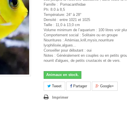
Famille : Pomacanthidae
Ph: 8.0 à 8,5
Température: 24° à 28°
Densité : entre 1021 et 1025
Taille : 11,0 à 13,0 cm
Volume minimum de l’aquarium : 100 litres voir plu
Comportement social : Solitaire ou en groupe
Nourritures : Artémias,krill,mysis,nourriture
lyophilisée,algues...
Conseiller pour débutant : oui
Notes : Généralement en couples ou en petits gro
nourrit d'algues, de petits crustacés et de vers.
Animaux en stock.
Tweet
Partager
Google+
Imprimer