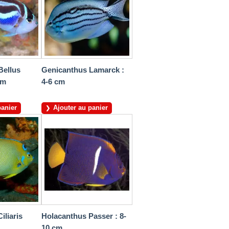
Bellus
Genicanthus Lamarck :
cm
4-6 cm
panier
Ajouter au panier
iliaris
Holacanthus Passer : 8-
10 cm