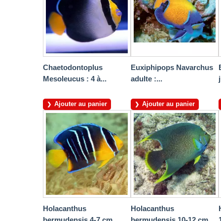
Chaetodontoplus
Euxiphipops Navarchus
Mesoleucus : 4 à...
adulte :...
Ajouter au panier
Ajouter au panier
Holacanthus
Holacanthus
bermudensis 4-7 cm
bermudensis 10-12 cm