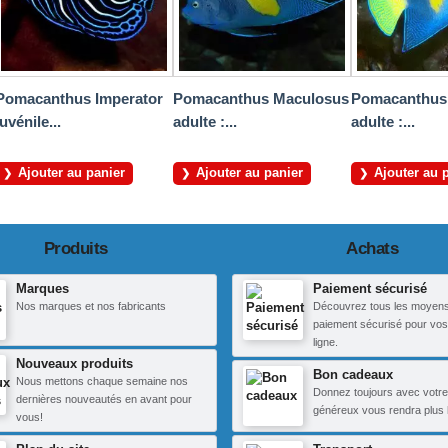
Pomacanthus Imperator
Pomacanthus Maculosus
Pomacanthus
juvénile...
adulte :...
adulte :...
Ajouter au panier
Ajouter au panier
Ajouter au 
Produits
Achats
Marques
Paiement sécurisé
Nos marques et nos fabricants
Découvrez tous les moyen
paiement sécurisé pour vos
ligne.
Nouveaux produits
Bon cadeaux
Nous mettons chaque semaine nos
Donnez toujours avec votre
dernières nouveautés en avant pour
généreux vous rendra plus 
vous!