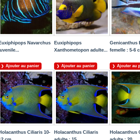
Euxiphipops Navarchus
Euxiphipops
Genicanthus 
juvenile...
Xanthometopon adulte...
femelle : 5-6 
Ajouter au panier
Ajouter au panier
Ajouter au 
Holacanthus Ciliaris 10-
Holacanthus Ciliaris
Holacanthus C
12 cm
adulte : 15...
adulte : 20...