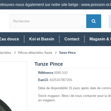
trouvez-nous également sur notre site belge : www.poisson-or
Eau douce
Koi et Bassin
Contact
Magasin & 
étachées
Pièces détachées Tunze
Tunze Pince
Tunze Pince
Référence
6065.510
Ean13:
4025167907265
Délai de disponibilité 15 jours après date de com
Stock magasin: Merci de nous contacter pour la dis
en magasin.