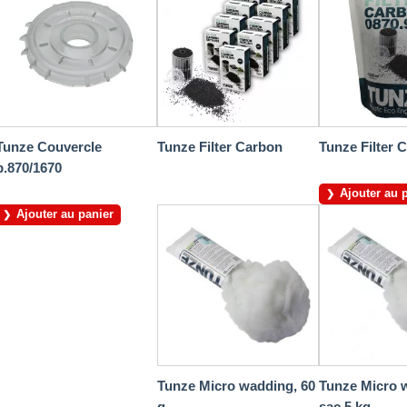
Tunze Couvercle
Tunze Filter Carbon
Tunze Filter 
p.870/1670
Ajouter au 
Ajouter au panier
Tunze Micro wadding, 60
Tunze Micro 
g
sac 5 kg