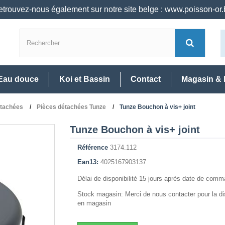
trouvez-nous également sur notre site belge : www.poisson-or
Eau douce
Koi et Bassin
Contact
Magasin & 
étachées
Pièces détachées Tunze
Tunze Bouchon à vis+ joint
Tunze Bouchon à vis+ joint
Référence
3174.112
Ean13:
4025167903137
Délai de disponibilité 15 jours après date de com
Stock magasin: Merci de nous contacter pour la dis
en magasin