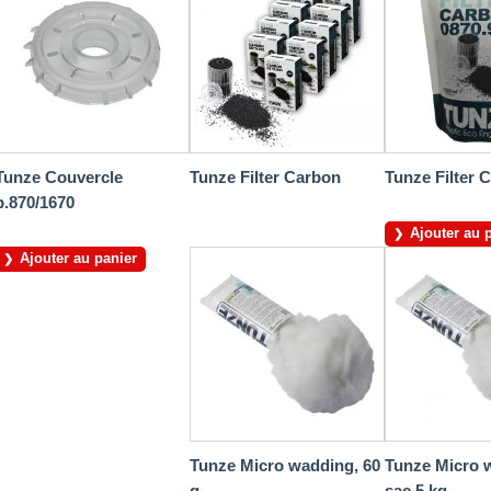
Tunze Couvercle
Tunze Filter Carbon
Tunze Filter 
p.870/1670
Ajouter au 
Ajouter au panier
Tunze Micro wadding, 60
Tunze Micro 
g
sac 5 kg