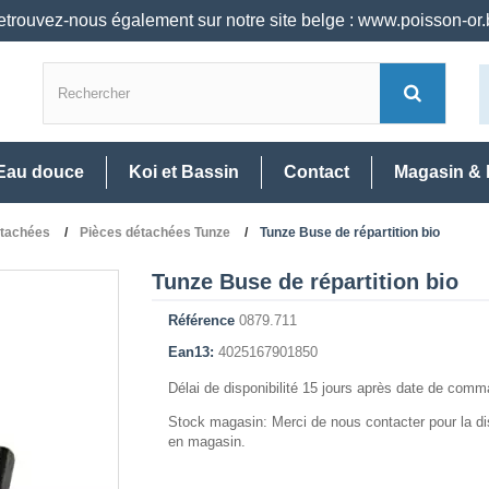
trouvez-nous également sur notre site belge : www.poisson-or
Eau douce
Koi et Bassin
Contact
Magasin & 
étachées
Pièces détachées Tunze
Tunze Buse de répartition bio
Tunze Buse de répartition bio
Référence
0879.711
Ean13:
4025167901850
Délai de disponibilité 15 jours après date de com
Stock magasin: Merci de nous contacter pour la dis
en magasin.