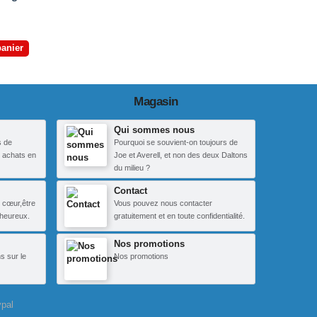
panier
Magasin
Qui sommes nous
s de
Pourquoi se souvient-on toujours de
 achats en
Joe et Averell, et non des deux Daltons
du milieu ?
Contact
 cœur,être
Vous pouvez nous contacter
heureux.
gratuitement et en toute confidentialité.
Nos promotions
s sur le
Nos promotions