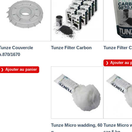
Tunze Couvercle
Tunze Filter Carbon
Tunze Filter 
p.870/1670
Ajouter au 
Ajouter au panier
Tunze Micro wadding, 60
Tunze Micro 
g
sac 5 kg