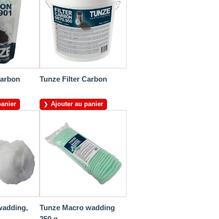
Carbon
Tunze Filter Carbon
panier
Ajouter au panier
wadding,
Tunze Macro wadding
250 g