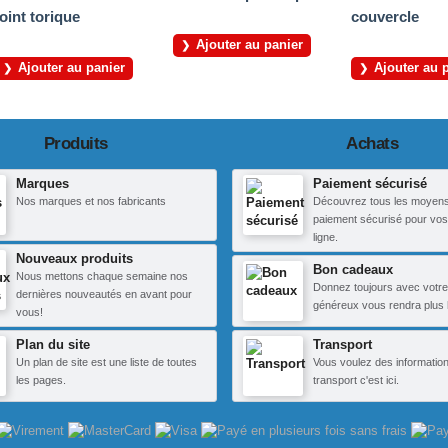
joint torique
couvercle
Ajouter au panier
Ajouter au panier
Ajouter au 
Produits
Achats
Marques
Paiement sécurisé
Nos marques et nos fabricants
Découvrez tous les moyen
paiement sécurisé pour vos
ligne.
Nouveaux produits
Bon cadeaux
Nous mettons chaque semaine nos
Donnez toujours avec votre
dernières nouveautés en avant pour
généreux vous rendra plus 
vous!
Plan du site
Transport
Un plan de site est une liste de toutes
Vous voulez des information
les pages.
transport c'est ici.