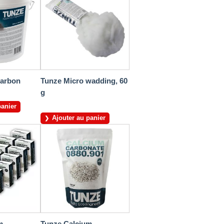
Carbon
Tunze Micro wadding, 60
g
panier
Ajouter au panier
m
Tunze Calcium