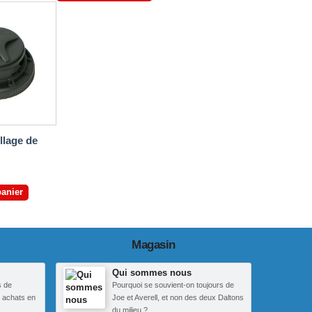
llage de
panier
Magasin
Qui sommes nous
s de
Pourquoi se souvient-on toujours de
 achats en
Joe et Averell, et non des deux Daltons
du milieu ?