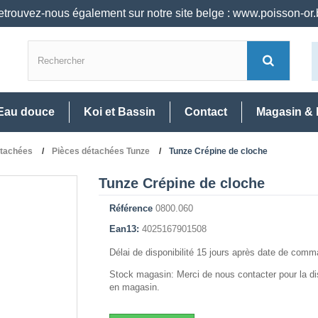
trouvez-nous également sur notre site belge : www.poisson-or
Eau douce
Koi et Bassin
Contact
Magasin & 
étachées
Pièces détachées Tunze
Tunze Crépine de cloche
Tunze Crépine de cloche
Référence
0800.060
Ean13:
4025167901508
Délai de disponibilité 15 jours après date de com
Stock magasin: Merci de nous contacter pour la dis
en magasin.