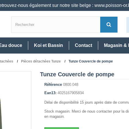
trouvez-nous également sur notre site belge : www.poisson-or
Eau douce
Koi et Bassin
Contact
Magasin & 
étachées
Pièces détachées Tunze
Tunze Couvercle de pompe
Tunze Couvercle de pompe
Référence
0800.048
Ean13:
4025167905834
Délai de disponibilité 15 jours après date de com
Stock magasin: Merci de nous contacter pour la dis
en magasin.