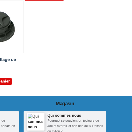
llage de
panier
Magasin
Qui sommes nous
s de
Pourquoi se souvient-on toujours de
 achats en
Joe et Averell, et non des deux Daltons
du milieu ?