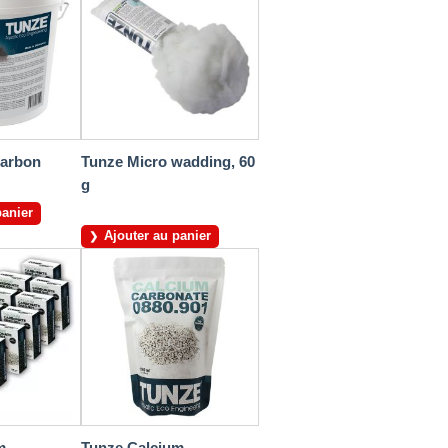
Carbon
Tunze Micro wadding, 60
g
panier
Ajouter au panier
m
Tunze Calcium