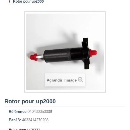
Rotor pour up2000
Agrandir l'image
Rotor pour up2000
Référence
040430050009
Ean13:
4033414270208
Rotor pour up2000