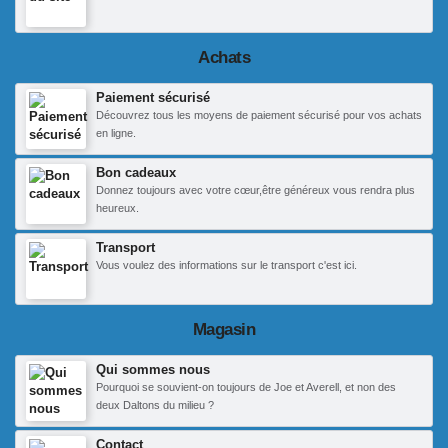
Achats
Paiement sécurisé
Découvrez tous les moyens de paiement sécurisé pour vos achats
en ligne.
Bon cadeaux
Donnez toujours avec votre cœur,être généreux vous rendra plus
heureux.
Transport
Vous voulez des informations sur le transport c'est ici.
Magasin
Qui sommes nous
Pourquoi se souvient-on toujours de Joe et Averell, et non des
deux Daltons du milieu ?
Contact