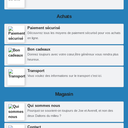
Achats
Paiement sécurisé
Découvrez tous les moyens de paiement sécurisé pour vos achats
en ligne.
Bon cadeaux
Donnez toujours avec votre cœur,être généreux vous rendra plus
heureux.
Transport
Vous voulez des informations sur le transport c'est ici.
Magasin
Qui sommes nous
Pourquoi se souvient-on toujours de Joe et Averell, et non des
deux Daltons du milieu ?
Contact