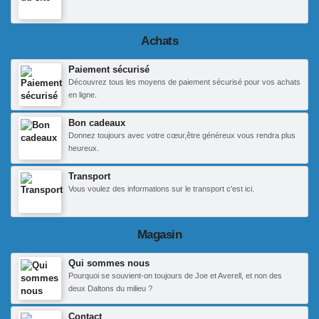
Achats
Paiement sécurisé
Découvrez tous les moyens de paiement sécurisé pour vos achats
en ligne.
Bon cadeaux
Donnez toujours avec votre cœur,être généreux vous rendra plus
heureux.
Transport
Vous voulez des informations sur le transport c'est ici.
Magasin
Qui sommes nous
Pourquoi se souvient-on toujours de Joe et Averell, et non des
deux Daltons du milieu ?
Contact