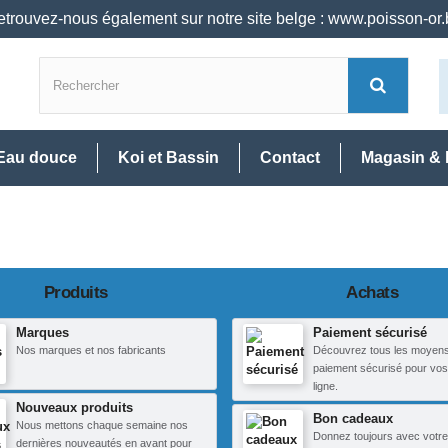
trouvez-nous également sur notre site belge : www.poisson-or
Eau douce
Koi et Bassin
Contact
Magasin & 
Produits
Achats
Marques
Paiement sécurisé
Nos marques et nos fabricants
Découvrez tous les moyen
paiement sécurisé pour vos
ligne.
Nouveaux produits
Bon cadeaux
Nous mettons chaque semaine nos
Donnez toujours avec votre
dernières nouveautés en avant pour