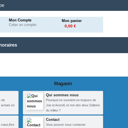
.be
Mon Compte
Mon panier
Créer un compte
0,00 €
horaires
Magasin
Qui sommes nous
s de
Pourquoi se souvient-on toujours de
 achats en
Joe et Averell, et non des deux Daltons
du milieu ?
Contact
 cœur,être
Vous pouvez nous contacter