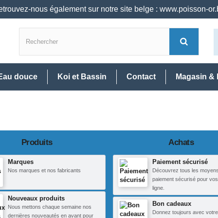
trouvez-nous également sur notre site belge : www.poisson-or
Eau douce
Koi et Bassin
Contact
Magasin & 
Produits
Achats
Marques
Paiement sécurisé
Nos marques et nos fabricants
Découvrez tous les moyen
paiement sécurisé pour vos
ligne.
Nouveaux produits
Bon cadeaux
Nous mettons chaque semaine nos
Donnez toujours avec votre
dernières nouveautés en avant pour