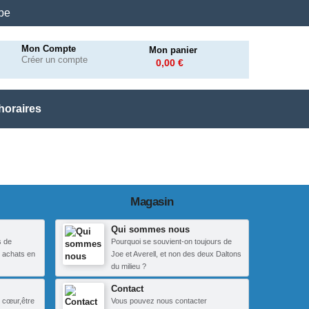
.be
Mon Compte
Mon panier
Créer un compte
0,00 €
horaires
Magasin
Qui sommes nous
s de
Pourquoi se souvient-on toujours de
 achats en
Joe et Averell, et non des deux Daltons
du milieu ?
Contact
 cœur,être
Vous pouvez nous contacter