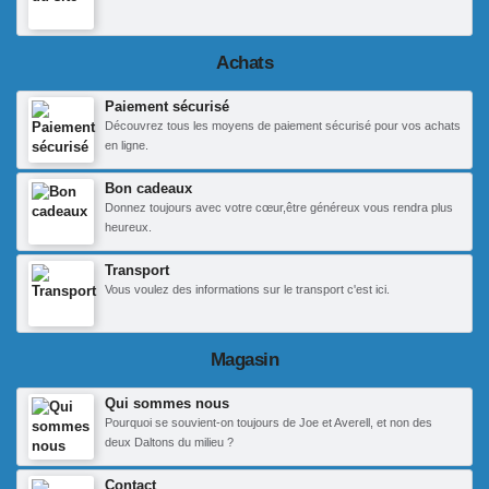
Achats
Paiement sécurisé
Découvrez tous les moyens de paiement sécurisé pour vos achats
en ligne.
Bon cadeaux
Donnez toujours avec votre cœur,être généreux vous rendra plus
heureux.
Transport
Vous voulez des informations sur le transport c'est ici.
Magasin
Qui sommes nous
Pourquoi se souvient-on toujours de Joe et Averell, et non des
deux Daltons du milieu ?
Contact