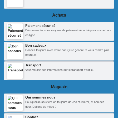
Achats
Paiement sécurisé
Découvrez tous les moyens de paiement sécurisé pour vos achats
en ligne.
Bon cadeaux
Donnez toujours avec votre cœur,être généreux vous rendra plus
heureux.
Transport
Vous voulez des informations sur le transport c'est ici.
Magasin
Qui sommes nous
Pourquoi se souvient-on toujours de Joe et Averell, et non des
deux Daltons du milieu ?
Contact