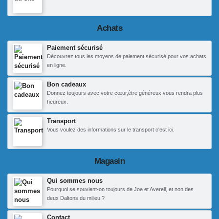
Achats
Paiement sécurisé
Découvrez tous les moyens de paiement sécurisé pour vos achats
en ligne.
Bon cadeaux
Donnez toujours avec votre cœur,être généreux vous rendra plus
heureux.
Transport
Vous voulez des informations sur le transport c'est ici.
Magasin
Qui sommes nous
Pourquoi se souvient-on toujours de Joe et Averell, et non des
deux Daltons du milieu ?
Contact